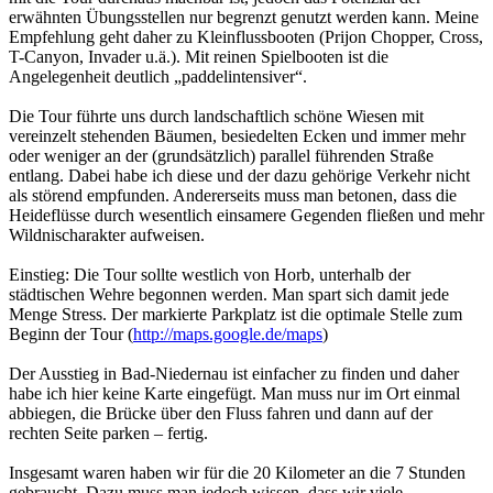
erwähnten Übungsstellen nur begrenzt genutzt werden kann. Meine
Empfehlung geht daher zu Kleinflussbooten (Prijon Chopper, Cross,
T-Canyon, Invader u.ä.). Mit reinen Spielbooten ist die
Angelegenheit deutlich „paddelintensiver“.
Die Tour führte uns durch landschaftlich schöne Wiesen mit
vereinzelt stehenden Bäumen, besiedelten Ecken und immer mehr
oder weniger an der (grundsätzlich) parallel führenden Straße
entlang. Dabei habe ich diese und der dazu gehörige Verkehr nicht
als störend empfunden. Andererseits muss man betonen, dass die
Heideflüsse durch wesentlich einsamere Gegenden fließen und mehr
Wildnischarakter aufweisen.
Einstieg: Die Tour sollte westlich von Horb, unterhalb der
städtischen Wehre begonnen werden. Man spart sich damit jede
Menge Stress. Der markierte Parkplatz ist die optimale Stelle zum
Beginn der Tour (
http://maps.google.de/maps
)
Der Ausstieg in Bad-Niedernau ist einfacher zu finden und daher
habe ich hier keine Karte eingefügt. Man muss nur im Ort einmal
abbiegen, die Brücke über den Fluss fahren und dann auf der
rechten Seite parken – fertig.
Insgesamt waren haben wir für die 20 Kilometer an die 7 Stunden
gebraucht. Dazu muss man jedoch wissen, dass wir viele