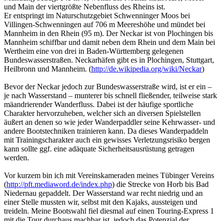
und Main der viertgrößte Nebenfluss des Rheins ist.
Er entspringt im Naturschutzgebiet Schwenninger Moos bei
Villingen-Schwenningen auf 706 m Meereshöhe und mündet bei
Mannheim in den Rhein (95 m). Der Neckar ist von Plochingen bis
Mannheim schiffbar und damit neben dem Rhein und dem Main bei
Wertheim eine von drei in Baden-Württemberg gelegenen
Bundeswasserstraßen. Neckarhäfen gibt es in Plochingen, Stuttgart,
Heilbronn und Mannheim. (
http://de.wikipedia.org/wiki/Neckar
)
Bevor der Neckar jedoch zur Bundeswasserstraße wird, ist er ein –
je nach Wasserstand – munterer bis schnell fließender, teilweise stark
mäandrierender Wanderfluss. Dabei ist der häufige sportliche
Charakter hervorzuheben, welcher sich an diversen Spielstellen
äußert an denen so wie jeder Wanderpaddler seine Kehrwasser- und
andere Bootstechniken trainieren kann. Da dieses Wanderpaddeln
mit Trainingscharakter auch ein gewisses Verletzungsrisiko bergen
kann sollte ggf. eine adäquate Sicherheitsausrüstung getragen
werden.
Vor kurzem bin ich mit Vereinskameraden meines Tübinger Vereins
(
http://pft.mediaword.de/index.php
) die Strecke von Horb bis Bad
Niedernau gepaddelt. Der Wasserstand war recht niedrig und an
einer Stelle mussten wir, selbst mit den Kajaks, aussteigen und
treideln. Meine Bootswahl fiel diesmal auf einen Touring-Express 1
mit die Tour durchaus machbar ist, jedoch das Potenzial der